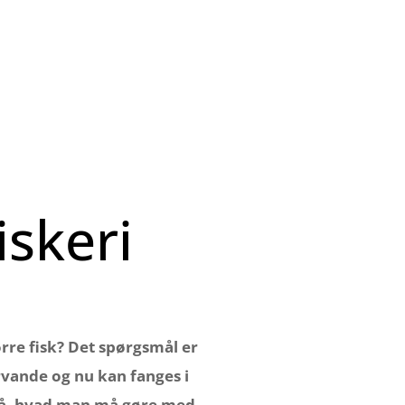
iskeri
rre fisk? Det spørgsmål er
rvande og nu kan fanges i
 på, hvad man må gøre med