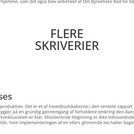
erhjemme, som det også blev anbefalet af Det Dyreetiske Råd for tol
FLERE
SKRIVERIER
ses
produktion. Det er et af hovedbudskaberne i den seneste rapport f
bygger på en grundig gennemgang af forholdene omkring den dans
nklusionen er klar. Eksisterende lovgivning er ikke tidssvarende og
de, hvor implementeringen af en ellers glimrende lov halter bagefte