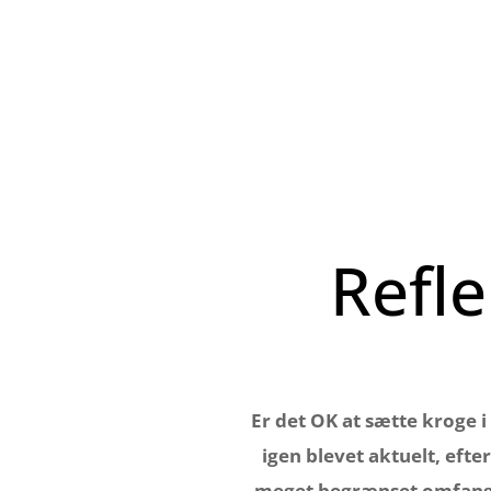
Refle
Er det OK at sætte kroge 
igen blevet aktuelt, eft
meget begrænset omfang a