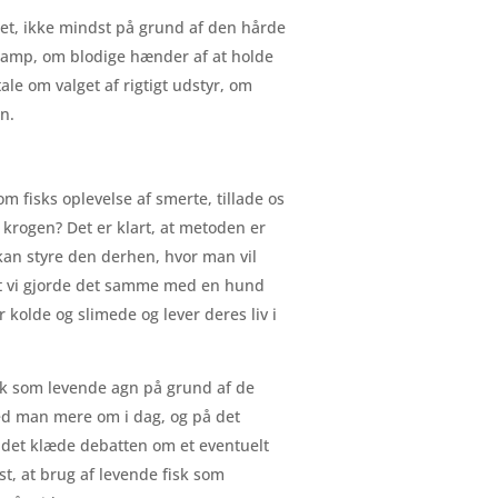
gtet, ikke mindst på grund af den hårde
 kamp, om blodige hænder af at holde
ale om valget af rigtigt udstyr, om
n.
m fisks oplevelse af smerte, tillade os
 krogen? Det er klart, at metoden er
 kan styre den derhen, hvor man vil
 at vi gjorde det samme med en hund
 kolde og slimede og lever deres liv i
isk som levende agn på grund af de
ved man mere om i dag, og på det
le det klæde debatten om et eventuelt
t, at brug af levende fisk som