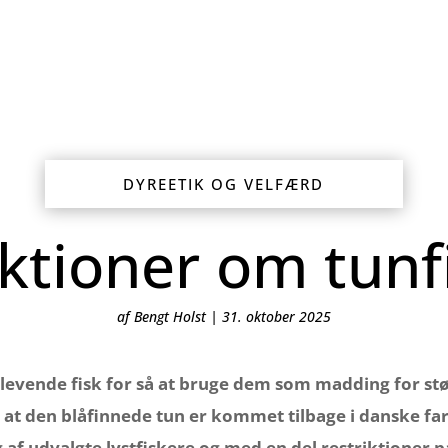
DYREETIK OG VELFÆRD
ktioner om tunf
af
Bengt Holst
|
31. oktober 2025
i levende fisk for så at bruge dem som madding for stø
er at den blåfinnede tun er kommet tilbage i danske fa
f udvalgte lystfiskere og med en del restriktioner