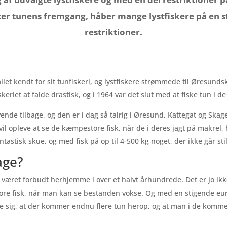
ter tunens fremgang, håber mange lystfiskere på en s
restriktioner.
llet kendt for sit tunfiskeri, og lystfiskere strømmede til Øresunds
eriet at falde drastisk, og i 1964 var det slut med at fiske tun i 
vende tilbage, og den er i dag så talrig i Øresund, Kattegat og Ska
 vil opleve at se de kæmpestore fisk, når de i deres jagt på makrel, 
ntastisk skue, og med fisk på op til 4-500 kg noget, der ikke går stil
age?
ar været forbudt herhjemme i over et halvt århundrede. Det er jo ik
e store fisk, når man kan se bestanden vokse. Og med en stigende e
e sig, at der kommer endnu flere tun herop, og at man i de kommen