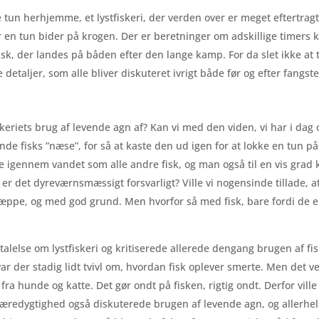
e tun herhjemme, et lystfiskeri, der verden over er meget eftertra
år en tun bider på krogen. Der er beretninger om adskillige timers
sk, der landes på båden efter den lange kamp. For da slet ikke at t
etaljer, som alle bliver diskuteret ivrigt både før og efter fangste
eriets brug af levende agn af? Kan vi med den viden, vi har i dag o
de fisks ”næse”, for så at kaste den ud igen for at lokke en tun på
mme igennem vandet som alle andre fisk, og man også til en vis grad
 er det dyreværnsmæssigt forsvarligt? Ville vi nogensinde tillade,
 Næppe, og med god grund. Men hvorfor så med fisk, bare fordi de er
talelse om lystfiskeri og kritiserede allerede dengang brugen af f
ar der stadig lidt tvivl om, hvordan fisk oplever smerte. Men det 
t fra hunde og katte. Det gør ondt på fisken, rigtig ondt. Derfor vil
bæredygtighed også diskuterede brugen af levende agn, og allerhels