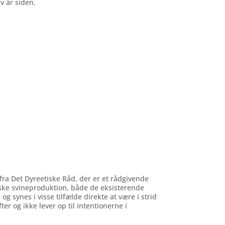
v år siden.
ra Det Dyreetiske Råd, der er et rådgivende
ke svineproduktion, både de eksisterende
 synes i visse tilfælde direkte at være i strid
r og ikke lever op til intentionerne i