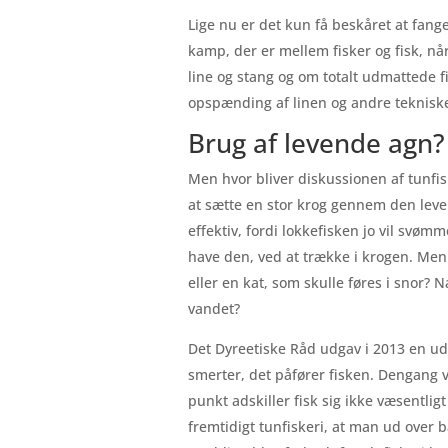
Lige nu er det kun få beskåret at fang
kamp, der er mellem fisker og fisk, n
line og stang og om totalt udmattede fi
opspænding af linen og andre tekniske d
Brug af levende agn?
Men hvor bliver diskussionen af tunfisk
at sætte en stor krog gennem den leven
effektiv, fordi lokkefisken jo vil svø
have den, ved at trække i krogen. Men
eller en kat, som skulle føres i snor?
vandet?
Det Dyreetiske Råd udgav i 2013 en ud
smerter, det påfører fisken. Dengang v
punkt adskiller fisk sig ikke væsentlig
fremtidigt tunfiskeri, at man ud over 